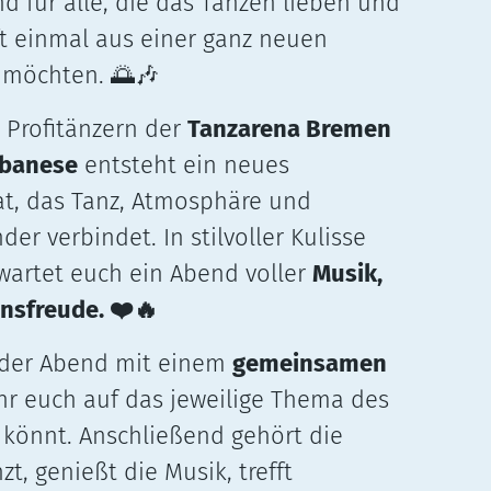
d für alle, die das Tanzen lieben und
t einmal aus einer ganz neuen
n möchten.
🌅🎶
Profitänzern der
Tanzarena Bremen
lbanese
entsteht ein neues
t, das Tanz, Atmosphäre und
r verbindet. In stilvoller Kulisse
wartet euch ein Abend voller
Musik,
nsfreude.
❤️🔥
t der Abend mit einem
gemeinsamen
ihr euch auf das jeweilige Thema des
könnt. Anschließend gehört die
zt, genießt die Musik, trefft