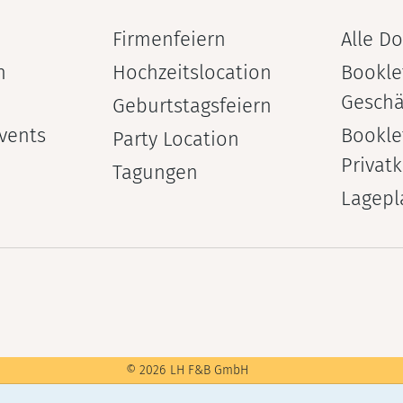
Firmenfeiern
Alle D
n
Hochzeitslocation
Bookle
Geschä
Geburtstagsfeiern
Events
Bookle
Party Location
Privat
Tagungen
Lagepl
©
2026
LH F&B GmbH