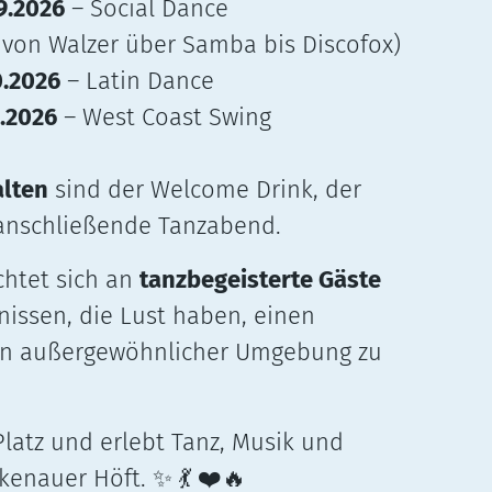
9.2026
– Social Dance
– von Walzer über Samba bis Discofox)
0.2026
– Latin Dance
1.2026
– West Coast Swing
alten
sind der Welcome Drink, der
 anschließende Tanzabend.
chtet sich an
tanzbegeisterte Gäste
nissen, die Lust haben, einen
in außergewöhnlicher Umgebung zu
Platz und erlebt Tanz, Musik und
kenauer Höft.
✨ 💃 ❤️🔥