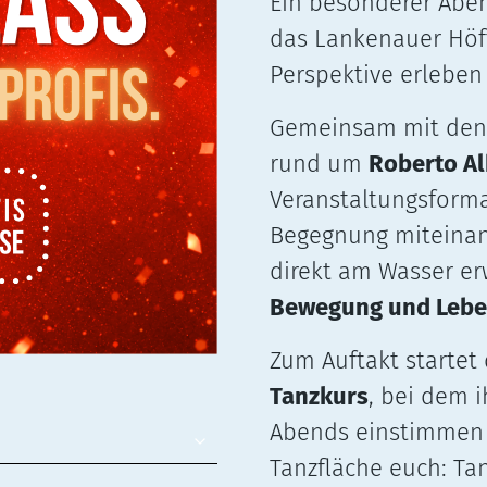
Ein besonderer Aben
das Lankenauer Höf
Perspektive erlebe
Gemeinsam mit den 
rund um
Roberto A
Veranstaltungsforma
Begegnung miteinande
direkt am Wasser er
Bewegung und Lebe
Zum Auftakt starte
Tanzkurs
, bei dem 
Abends einstimmen 
Tanzfläche euch: Tan