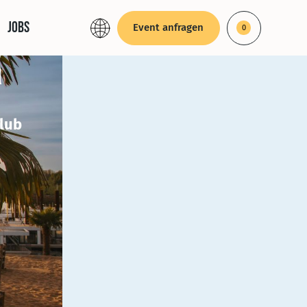
Jobs
Event anfragen
0
R
club